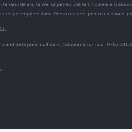
tanarul de azi, sa vrei sa petreci cat te tin curelele si asa o sa
e le rupi pe ringul de dans. Pentru ca pop, pentru ca dance, 
21.
in cand de la prea mult dans, trebuie sa suni aici: 0753.315.
.