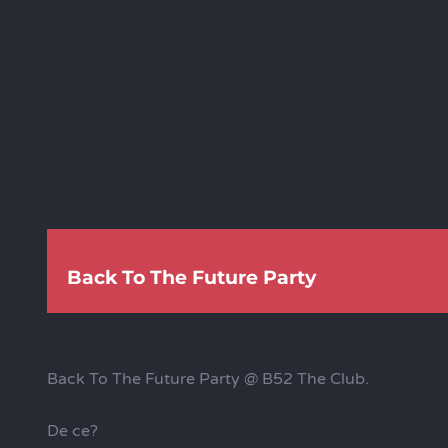
Back To The Future Party
Back To The Future Party @ B52 The Club.
De ce?