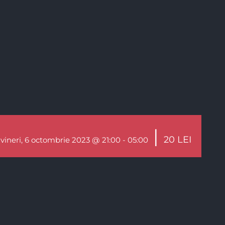
|
20 LEI
vineri, 6 octombrie 2023 @ 21:00
-
05:00