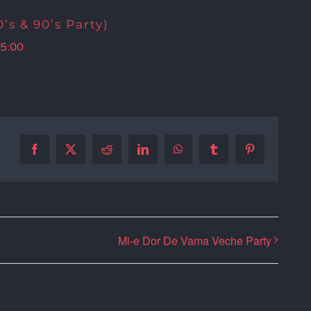
’s & 90’s Party)
5:00
Facebook
X
Reddit
LinkedIn
WhatsApp
Tumblr
Pinterest
Mi-e Dor De Vama Veche Party