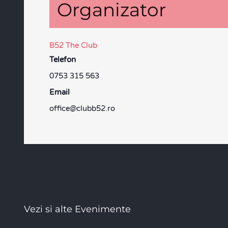
Organizator
B52 The Club
Telefon
0753 315 563
Email
office@clubb52.ro
Vezi si alte Evenimente