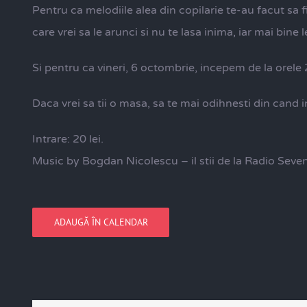
Pentru ca melodiile alea din copilarie te-au facut sa fii 
care vrei sa le arunci si nu te lasa inima, iar mai bin
Si pentru ca vineri, 6 octombrie, incepem de la orele 
Daca vrei sa tii o masa, sa te mai odihnesti din cand 
Intrare: 20 lei.
Music by Bogdan Nicolescu – il stii de la Radio Seven
ADAUGĂ ÎN CALENDAR