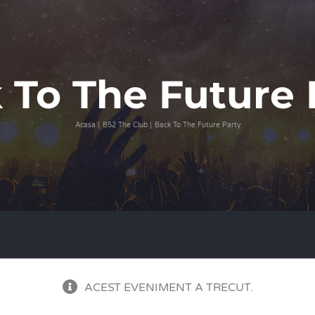
 To The Future 
Acasa
B52 The Club
Back To The Future Party
ACEST EVENIMENT A TRECUT.