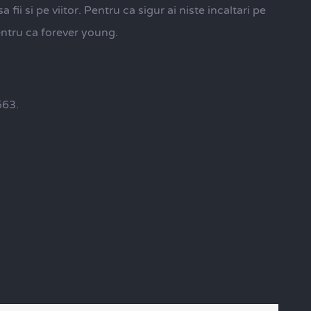
 fii si pe viitor. Pentru ca sigur ai niste incaltari pe
pentru ca forever young.
563.