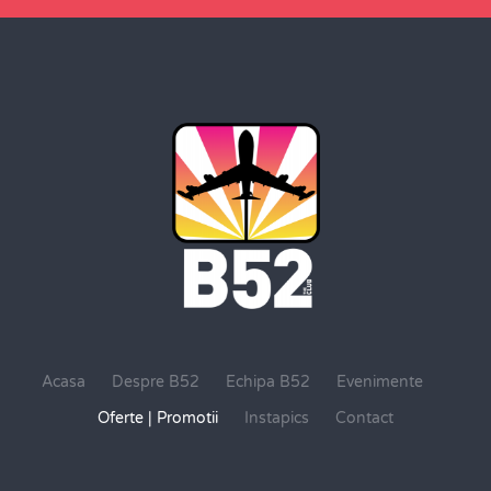
Acasa
Despre B52
Echipa B52
Evenimente
Oferte | Promotii
Instapics
Contact