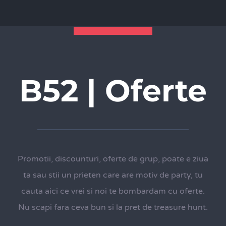
B52 | Oferte
Promotii, discounturi, oferte de grup, poate e ziua
ta sau stii un prieten care are motiv de party, tu
cauta aici ce vrei si noi te bombardam cu oferte.
Nu scapi fara ceva bun si la pret de treasure hunt.