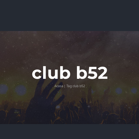
club b52
Acasa
Tag:
club b52