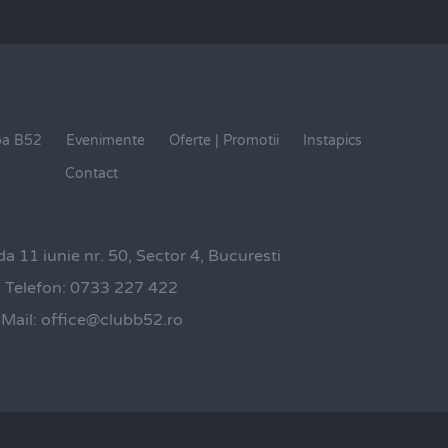
pa B52
Evenimente
Oferte | Promotii
Instapics
Contact
da 11 iunie nr. 50, Sector 4, Bucuresti
Telefon:
0733 227 422
Mail:
office@clubb52.ro