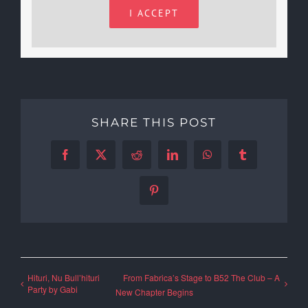
I ACCEPT
SHARE THIS POST
Facebook
X
Reddit
LinkedIn
WhatsApp
Tumblr
Pinterest
Hituri, Nu Bull’hituri
From Fabrica’s Stage to B52 The Club – A
Party by Gabi
New Chapter Begins