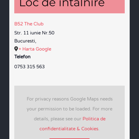
Loc de întâlnire
B52 The Club
Str. 11 iunie Nr.50
Bucuresti
,
+ Harta Google
Telefon
0753 315 563
For privacy reasons Google Maps needs
your permission to be loaded. For more
details, please see our
Politica de
confidentialitate & Cookies
.