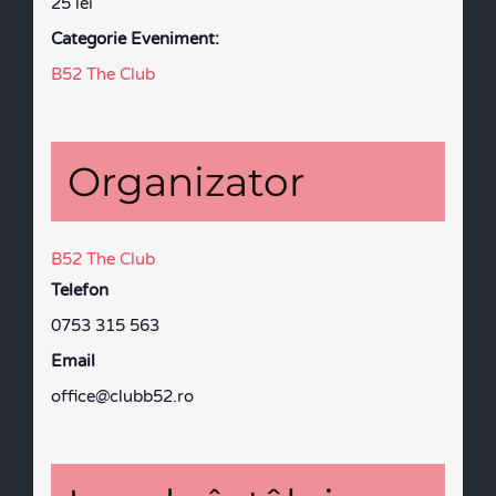
25 lei
Categorie Eveniment:
B52 The Club
Organizator
B52 The Club
Telefon
0753 315 563
Email
office@clubb52.ro