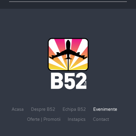
Acasa
Despre B52
Echipa B52
Evenimente
Oferte | Promotii
Instapics
Contact