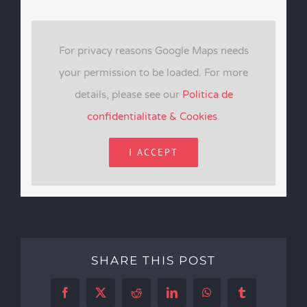
For privacy reasons Google Maps needs
your permission to be loaded. For more
details, please see our
Politica de
confidentialitate & Cookies
.
I ACCEPT
SHARE THIS POST
Facebook
X
Reddit
LinkedIn
WhatsApp
Tumblr