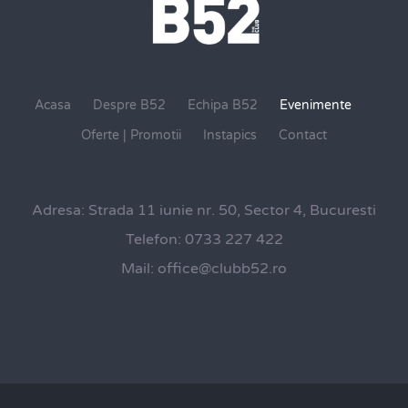
Acasa
Despre B52
Echipa B52
Evenimente
Oferte | Promotii
Instapics
Contact
Adresa:
Strada 11 iunie nr. 50, Sector 4, Bucuresti
Telefon:
0733 227 422
Mail:
office@clubb52.ro