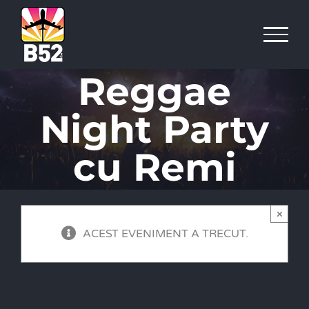
Skip
to
content
Reggae
Night Party
cu Remi
×
ACEST EVENIMENT A TRECUT.