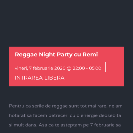
Reggae Night Party cu Remi
|
vineri, 7 februarie 2020 @ 22:00
-
05:00
INTRAREA LIBERA
Pentru ca serile de reggae sunt tot mai rare, ne am
hotarat sa facem petreceri cu o energie deosebita
si mult dans. Asa ca te asteptam pe 7 februarie sa