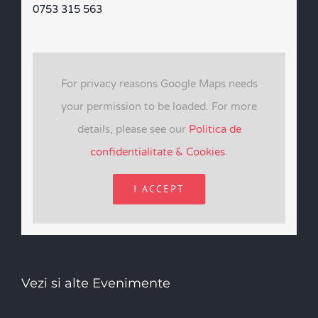
0753 315 563
For privacy reasons Google Maps needs
your permission to be loaded. For more
details, please see our
Politica de
confidentialitate & Cookies
.
I ACCEPT
Vezi si alte Evenimente