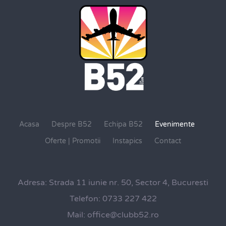
Acasa
Despre B52
Echipa B52
Evenimente
Oferte | Promotii
Instapics
Contact
Adresa:
Strada 11 iunie nr. 50, Sector 4, Bucuresti
Telefon:
0733 227 422
Mail:
office@clubb52.ro