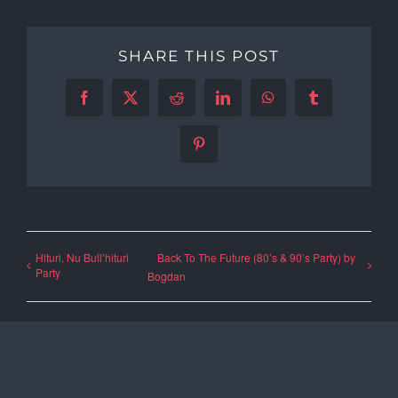
SHARE THIS POST
Facebook
X
Reddit
LinkedIn
WhatsApp
Tumblr
Pinterest
Hituri, Nu Bull’hituri
Back To The Future (80’s & 90’s Party) by
Party
Bogdan