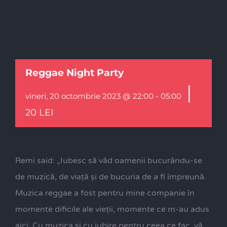
Reggae Night Party
|
vineri, 20 octombrie 2023 @ 22:00
-
05:00
20 LEI
Remi said: „Iubesc să văd oamenii bucurându-se
de muzică, de viață și de bucuria de a fi împreună.
Muzica reggae a fost pentru mine companie în
momente dificile ale vieții, momente ce m-au adus
aici. Cu muzica și cu iubire pentru ceea ce fac, vă