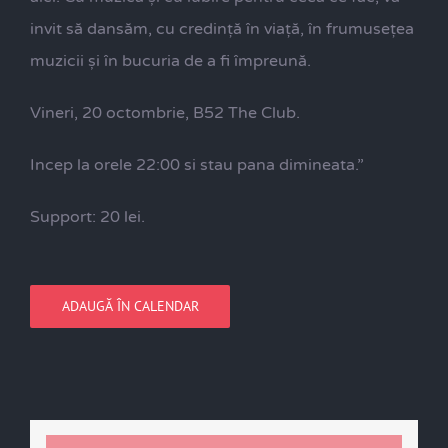
invit să dansăm, cu credință în viață, în frumusețea
muzicii și în bucuria de a fi împreună.
Vineri, 20 octombrie, B52 The Club.
Incep la orele 22:00 si stau pana dimineata.”
Support: 20 lei.
ADAUGĂ ÎN CALENDAR