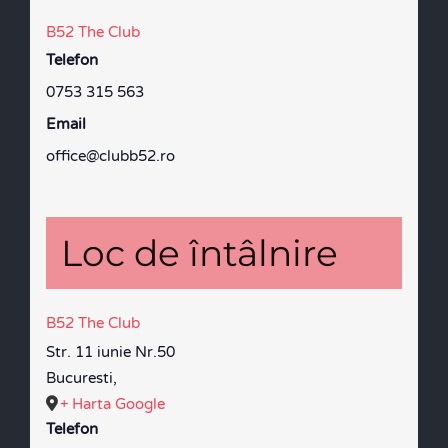
B52 The Club
Telefon
0753 315 563
Email
office@clubb52.ro
Loc de întâlnire
B52 The Club
Str. 11 iunie Nr.50
Bucuresti
,
+ Harta Google
Telefon