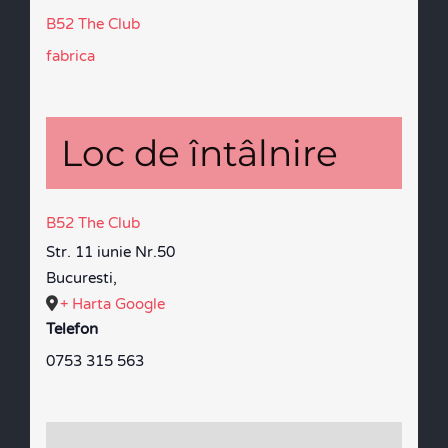
B52 The Club
fabrica
Loc de întâlnire
B52 The Club
Str. 11 iunie Nr.50
Bucuresti
,
+ Harta Google
Telefon
0753 315 563