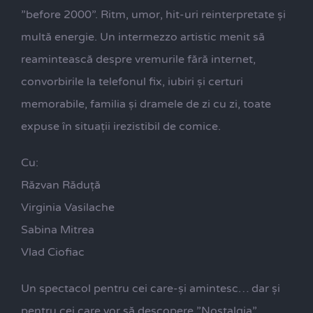
”before 2000”. Ritm, umor, hit-uri reinterpretate și
multă energie. Un intermezzo artistic menit să
reamintească despre vremurile fără internet,
convorbirile la telefonul fix, iubiri și certuri
memorabile, familia și dramele de zi cu zi, toate
expuse în situații irezistibil de comice.
Cu:
Răzvan Răduță
Virginia Vasilache
Sabina Mitrea
Vlad Ciofiac
Un spectacol pentru cei care-și amintesc… dar și
pentru cei care vor să descopere ”Nostalgia”.