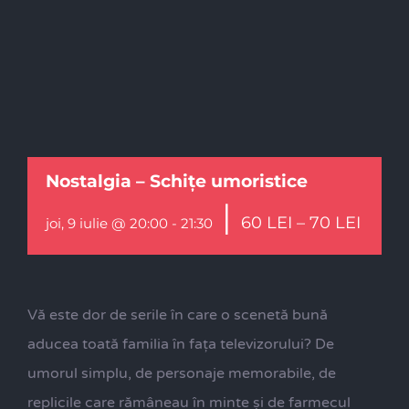
Nostalgia – Schițe umoristice
|
60 LEI – 70 LEI
joi, 9 iulie @ 20:00
-
21:30
Vă este dor de serile în care o scenetă bună
aducea toată familia în fața televizorului? De
umorul simplu, de personaje memorabile, de
replicile care rămâneau în minte și de farmecul