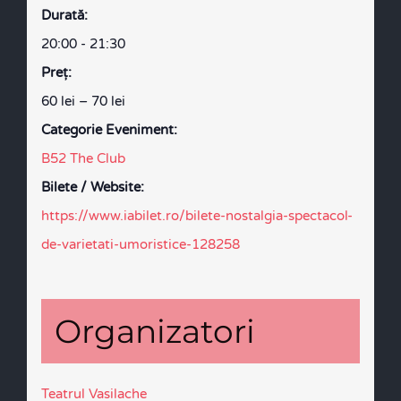
Durată:
20:00 - 21:30
Preţ:
60 lei – 70 lei
Categorie Eveniment:
B52 The Club
Bilete / Website:
https://www.iabilet.ro/bilete-nostalgia-spectacol-
de-varietati-umoristice-128258
Organizatori
Teatrul Vasilache