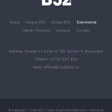
Acasa
Despre B52
Echipa B52
Evenimente
Oferte | Promotii
Instapics
Contact
Adresa:
Strada 11 iunie nr. 50, Sector 4, Bucuresti
Telefon:
0733 227 422
Mail:
office@clubb52.ro
© Copyright
| Club B52 | Toate Drepturile Rezervate |
Politica de