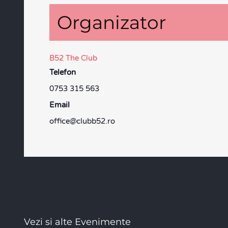
Organizator
B52 The Club
Telefon
0753 315 563
Email
office@clubb52.ro
Vezi si alte Evenimente