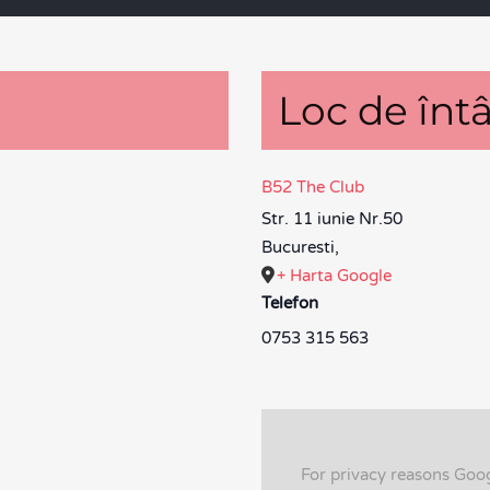
Loc de întâ
B52 The Club
Str. 11 iunie Nr.50
Bucuresti
,
+ Harta Google
Telefon
0753 315 563
For privacy reasons Goo