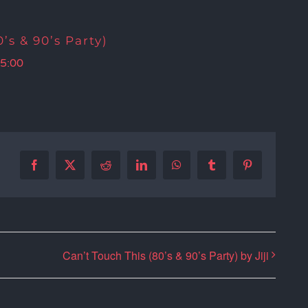
’s & 90’s Party)
5:00
Facebook
X
Reddit
LinkedIn
WhatsApp
Tumblr
Pinterest
Can’t Touch This (80’s & 90’s Party) by Jiji