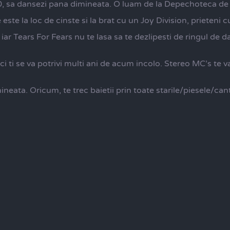
2:00, sa dansezi pana dimineata. O luam de la Depechoteca d
este la loc de cinste si la brat cu un Joy Division, prieteni
 iar Tears For Fears nu te lasa sa te dezlipesti de ringul de
i ti se va potrivi multi ani de acum incolo. Stereo MC’s te 
neata. Oricum, te trec baietii prin toate starile/piesele/can