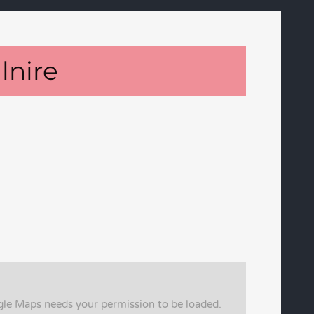
lnire
gle Maps needs your permission to be loaded.