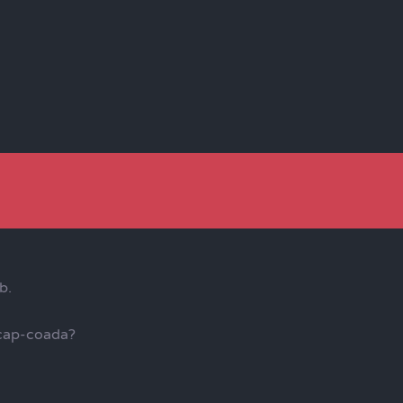
b.
 cap-coada?