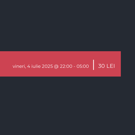
|
30 LEI
vineri, 4 iulie 2025 @ 22:00
-
05:00