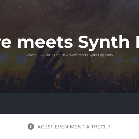
 meets Synth 
Acasa
B52 The Club
New Wave meets Synth Pop Party
ACEST EVENIMENT A TRECUT.