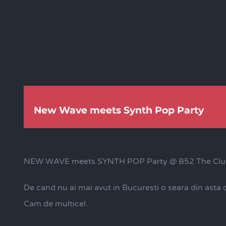
New Wave meets Synth Pop Party
NEW WAVE meets SYNTH POP Party @ B52 The Clu
De cand nu ai mai avut in Bucuresti o seara din asta
Cam de multicel.