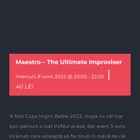
Maestro – The Ultimate Improviser
|
miercuri, 8 iunie 2022 @ 20:00
-
22:00
40 LEI
A fost Cupa Impro Battle 2022, trupa cu cel mai
bun parcurs a luat trofeul acasă, dar avem 5 euro
înrămați care așteaptă să fie ținuți în mână de cel