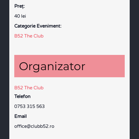
Preţ:
40 lei
Categorie Eveniment:
B52 The Club
Organizator
B52 The Club
Telefon
0753 315 563
Email
office@clubb52.ro