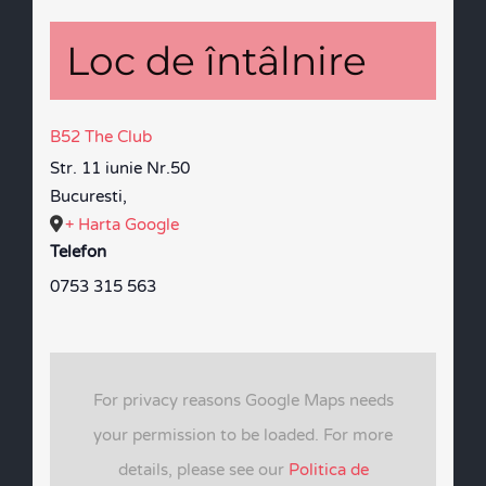
Loc de întâlnire
B52 The Club
Str. 11 iunie Nr.50
Bucuresti
,
+ Harta Google
Telefon
0753 315 563
For privacy reasons Google Maps needs
your permission to be loaded. For more
details, please see our
Politica de