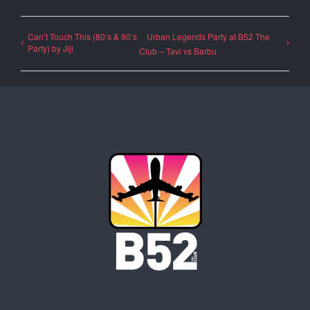
Can’t Touch This (80’s & 90’s
Urban Legends Party at B52 The
Party) by Jiji
Club – Tavi vs Barbu