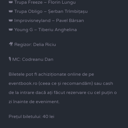
👑 Trupa Freeze – Florin Lungu
👑 Trupa Obligo – Șerban Trîmbițașu
👑 Improvisneyland – Pavel Bârsan
👑 Young G – Tiberiu Anghelina
🎥 Regizor: Delia Riciu
🎙 MC: Codreanu Dan
Biletele pot fi achiziționate online de pe
eventbook.ro (ceea ce și recomandăm) sau cash
de la intrare dacă ați făcut rezervare cu cel puțin o
zi înainte de eveniment.
Prețul biletului: 40 lei