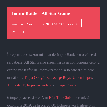
Impro Battle – All Star Game
|
miercuri, 2 octombrie 2019 @ 20:00
-
22:00
25 LEI
Începem acest sezon minunat de Impro Battle, cu o ediție de
sărbătoare. All Star Game înseamnă că în componența celor 2
echipe vor fi câte un improvizator de la fiecare din trupele
următoare:
Trupa Obligó
,
Backstage Boys
,
Urban Impro
,
Trupa íELE
,
Improvisneyland
și
Trupa Freeze
!
6 trupe pe aceeași scenă, în
B52 The Club
, miercuri, 2
octombrie 2019, de la ora 20.00. Echipele vor fi alese prin