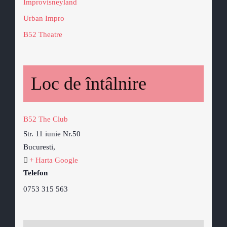
Improvisneyland
Urban Impro
B52 Theatre
Loc de întâlnire
B52 The Club
Str. 11 iunie Nr.50
Bucuresti
,
+ Harta Google
Telefon
0753 315 563