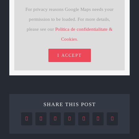
For privacy reasons Google Maps needs your
permission to be loaded. For more details,
please see our
Politica de confidentialitate &
Cookies
.
I ACCEPT
SHARE THIS POST
Facebook
X
Reddit
LinkedIn
WhatsApp
Tumblr
Pinterest