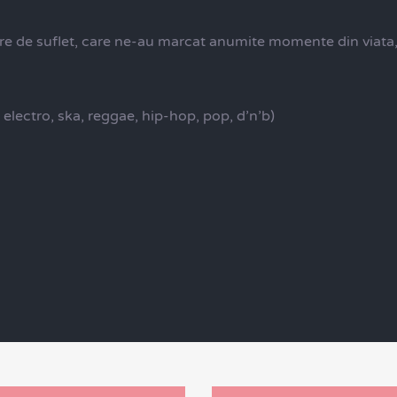
 de suflet, care ne-au marcat anumite momente din viata, da
, electro, ska, reggae, hip-hop, pop, d’n’b)