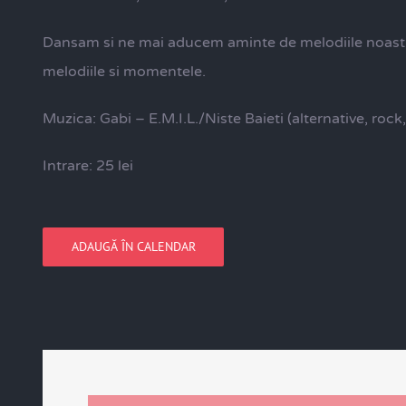
Dansam si ne mai aducem aminte de melodiile noastre
melodiile si momentele.
Muzica: Gabi – E.M.I.L./Niste Baieti (alternative, rock
Intrare: 25 lei
ADAUGĂ ÎN CALENDAR