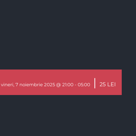
|
25 LEI
vineri, 7 noiembrie 2025 @ 21:00
-
05:00