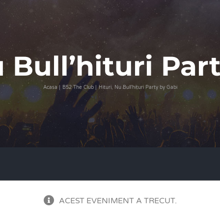
u Bull’hituri Par
Acasa
B52 The Club
Hituri, Nu Bull’hituri Party by Gabi
ACEST EVENIMENT A TRECUT.