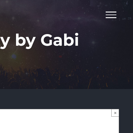
ty by Gabi
×