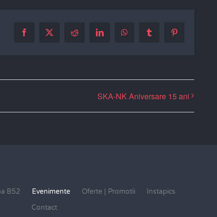
Facebook
X
Reddit
LinkedIn
WhatsApp
Tumblr
Pinterest
SKA-NK Aniversare 15 ani
pa B52
Evenimente
Oferte | Promotii
Instapics
Contact