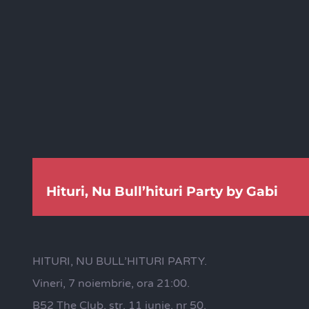
Hituri, Nu Bull’hituri Party by Gabi
HITURI, NU BULL’HITURI PARTY.
Vineri, 7 noiembrie, ora 21:00.
B52 The Club, str. 11 iunie, nr 50.