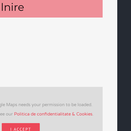
lnire
gle Maps needs your permission to be loaded.
see our
Politica de confidentialitate & Cookies
.
I ACCEPT