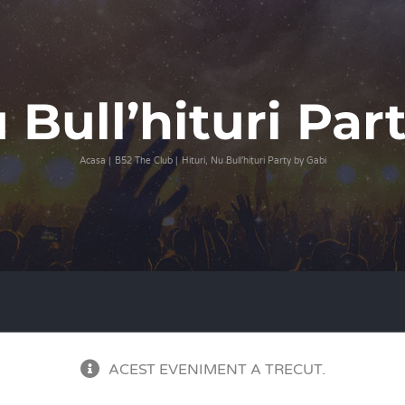
u Bull’hituri Par
Acasa
B52 The Club
Hituri, Nu Bull’hituri Party by Gabi
ACEST EVENIMENT A TRECUT.