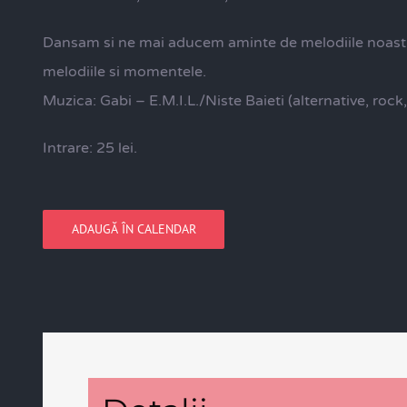
Dansam si ne mai aducem aminte de melodiile noastre
melodiile si momentele.
Muzica: Gabi – E.M.I.L./Niste Baieti (alternative, rock
Intrare: 25 lei.
ADAUGĂ ÎN CALENDAR