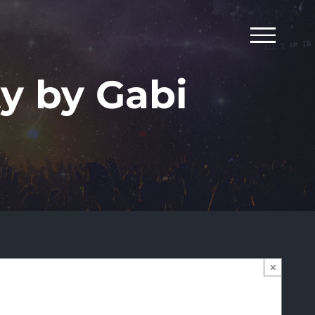
ty by Gabi
×