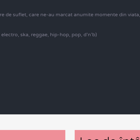
 de suflet, care ne-au marcat anumite momente din viata, da
, electro, ska, reggae, hip-hop, pop, d’n’b)