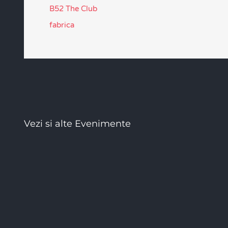
B52 The Club
fabrica
Vezi si alte Evenimente