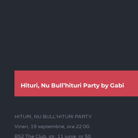
Hituri, Nu Bull’hituri Party by Gabi
HITURI, NU BULL’HITURI PARTY.
Vineri, 19 septembrie, ora 22:00.
B52 The Club, str. 11 iunie, nr 50.