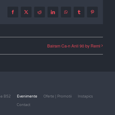
Facebook
X
Reddit
LinkedIn
WhatsApp
Tumblr
Pinterest
Bairam Ca-n Anii 90 by Remi
pa B52
Evenimente
Oferte | Promotii
Instapics
Contact