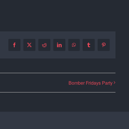
Facebook
X
Reddit
LinkedIn
WhatsApp
Tumblr
Pinterest
Bomber Fridays Party