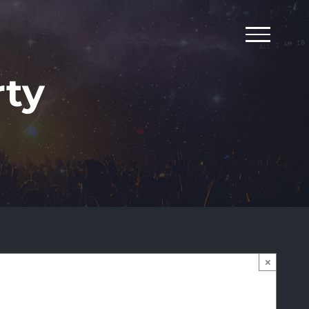
rty
×