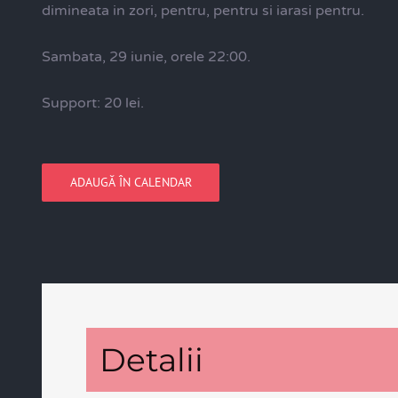
dimineata in zori, pentru, pentru si iarasi pentru.
Sambata, 29 iunie, orele 22:00.
Support: 20 lei.
ADAUGĂ ÎN CALENDAR
Detalii