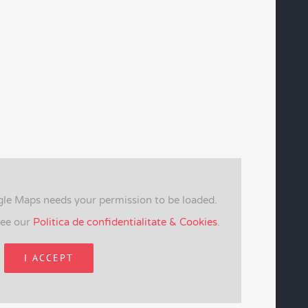
gle Maps needs your permission to be loaded.
see our
Politica de confidentialitate & Cookies
.
I ACCEPT