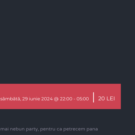
|
20 LEI
sâmbătă, 29 iunie 2024 @ 22:00
-
05:00
el mai nebun party, pentru ca petrecem pana