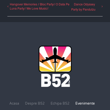
Hangover Memories // Bloc Party// O Data Pe
Dance Odyssey
Luna Party// We Love Music//
Party by Pandutzu
Acasa
Despre B52
Echipa B52
Evenimente