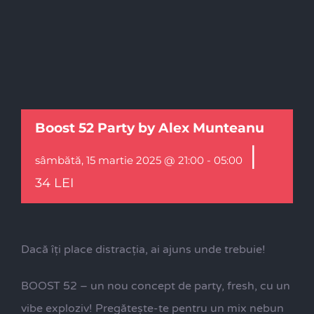
Boost 52 Party by Alex Munteanu
|
sâmbătă, 15 martie 2025 @ 21:00
-
05:00
34 LEI
Dacă îți place distracția, ai ajuns unde trebuie!
BOOST 52 – un nou concept de party, fresh, cu un
vibe exploziv! Pregătește-te pentru un mix nebun