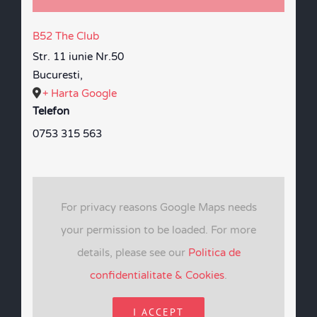
B52 The Club
Str. 11 iunie Nr.50
Bucuresti
,
+ Harta Google
Telefon
0753 315 563
For privacy reasons Google Maps needs
your permission to be loaded. For more
details, please see our
Politica de
confidentialitate & Cookies
.
I ACCEPT