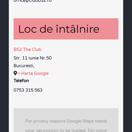
office@clubb52.ro
Loc de întâlnire
B52 The Club
Str. 11 iunie Nr.50
Bucuresti
,
+ Harta Google
Telefon
0753 315 563
For privacy reasons Google Maps needs
your permission to be loaded. For more