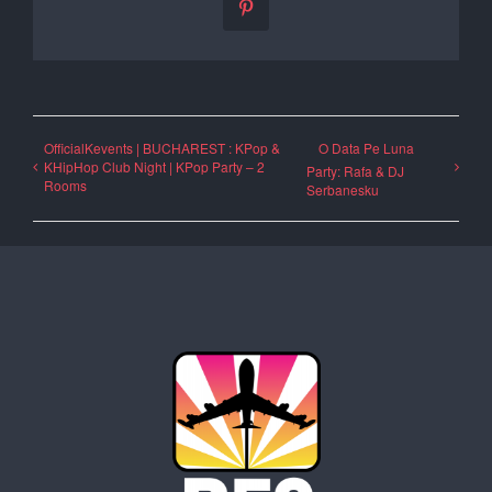
Pinterest
OfficialKevents | BUCHAREST : KPop &
O Data Pe Luna
KHipHop Club Night | KPop Party – 2
Party: Rafa & DJ
Rooms
Serbanesku