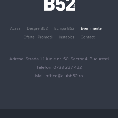
Acasa
Despre B52
Echipa B52
Evenimente
Oferte | Promotii
Instapics
Contact
Adresa:
Strada 11 iunie nr. 50, Sector 4, Bucuresti
Telefon:
0733 227 422
Mail:
office@clubb52.ro