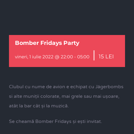
Bomber Fridays Party
|
15 LEI
vineri, 1 iulie 2022 @ 22:00
-
05:00
Clubul cu nume de avion e echipat cu Jägerbombs
si alte muniții colorate, mai grele sau mai ușoare,
atât la bar cât și la muzică.
Se cheamă Bomber Fridays și ești invitat.