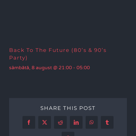
Back To The Future (80’s & 90’s
Party)
sâmbătă, 8 august @ 21:00
-
05:00
SHARE THIS POST
Facebook
X
Reddit
LinkedIn
WhatsApp
Tumblr