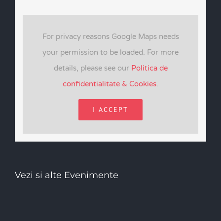
For privacy reasons Google Maps needs
your permission to be loaded. For more
details, please see our
Politica de
confidentialitate & Cookies
.
I ACCEPT
Vezi si alte Evenimente