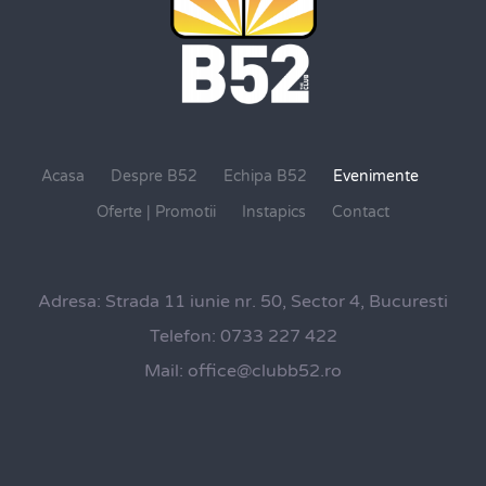
Acasa
Despre B52
Echipa B52
Evenimente
Oferte | Promotii
Instapics
Contact
Adresa:
Strada 11 iunie nr. 50, Sector 4, Bucuresti
Telefon:
0733 227 422
Mail:
office@clubb52.ro