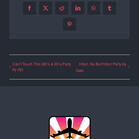
Facebook
X
Reddit
LinkedIn
WhatsApp
Tumblr
Pinterest
Can’t Touch This (80’s & 90’s Party
Hituri, Nu Bull’hituri Party by
by Jiji)
Gabi