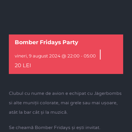
Bomber Fridays Party
|
vineri, 9 august 2024 @ 22:00
-
05:00
20 LEI
Clubul cu nume de avion e echipat cu Jägerbombs
si alte muniții colorate, mai grele sau mai ușoare,
atât la bar cât și la muzică.
Se cheamă Bomber Fridays și ești invitat.