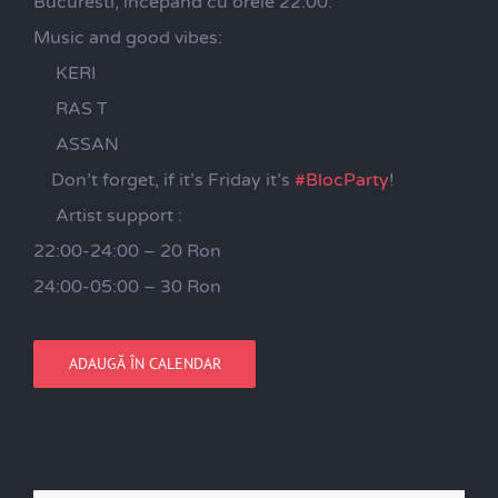
Bucuresti, incepand cu orele 22:00.
Music and good vibes:
KERI
RAS T
ASSAN
Don’t forget, if it’s Friday it’s
#BlocParty
!
Artist support :
22:00-24:00 – 20 Ron
24:00-05:00 – 30 Ron
ADAUGĂ ÎN CALENDAR