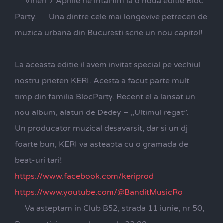
Vineri 7 Aprilie ne intalnim la o noua editie Bloc
Party.
Una dintre cele mai longevive petreceri de
muzica urbana din Bucuresti scrie un nou capitol!
La aceasta editie il avem invitat special pe vechiul
nostru prieten KERI. Acesta a facut parte mult
timp din familia BlocParty. Recent el a lansat un
nou album, alaturi de Dedey – „Ultimul regat”.
Un producator muzical desavarsit, dar si un dj
foarte bun, KERI va asteapta cu o gramada de
beat-uri tari!
https://www.facebook.com/keriprod
https://www.youtube.com/@BanditMusicRo
Va asteptam in Club B52, strada 11 iunie, nr 50,