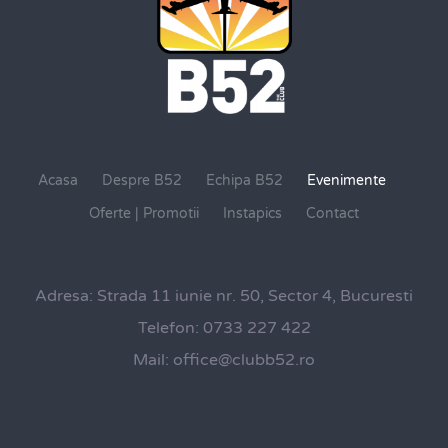
Acasa
Despre B52
Echipa B52
Evenimente
Oferte | Promotii
Instapics
Contact
Adresa:
Strada 11 iunie nr. 50, Sector 4, Bucuresti
Telefon:
0733 227 422
Mail:
office@clubb52.ro