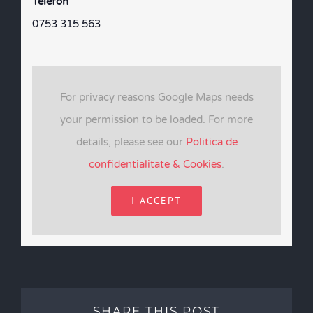
Telefon
0753 315 563
For privacy reasons Google Maps needs
your permission to be loaded. For more
details, please see our
Politica de
confidentialitate & Cookies
.
I ACCEPT
SHARE THIS POST