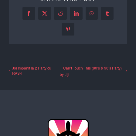
Facebook
X
Reddit
LinkedIn
WhatsApp
Tumblr
Pinterest
Joi Impartit la 2 Party cu
Can’t Touch This (80’s & 90’s Party)
RAS-T
by Jiji