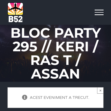
Skip
to
content
BLOC PARTY
295 // KERI /
RAS T /
ASSAN
×
ACEST EVENIMENT A TRECUT.