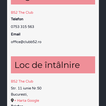
B52 The Club
Telefon
0753 315 563
Email
office@clubb52.ro
Loc de întâlnire
B52 The Club
Str. 11 iunie Nr.50
Bucuresti
,
+ Harta Google